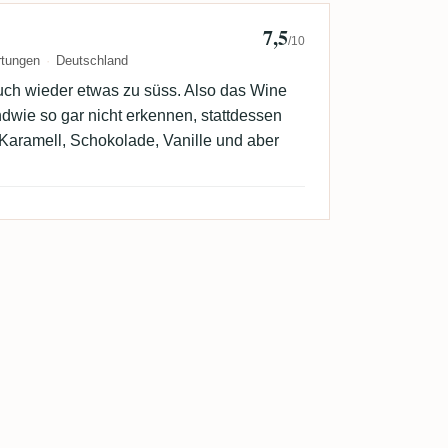
7,5
Timo Groeger
/10
rtungen
Deutschland
h wieder etwas zu süss. Also das Wine
ndwie so gar nicht erkennen, stattdessen
 Karamell, Schokolade, Vanille und aber