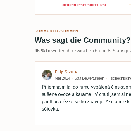
UNTERDURCHSCHNITTLICH
T
COMMUNITY-STIMMEN
Was sagt die Community?
95 %
bewerten ihn zwischen 6 und 8. 5 ausgew
Bewertung von Filip Šiku
Filip Šikula
Mai 2024
583 Bewertungen
Tschechisch
Přijemná milá, do rumu vypálená činská omá
sušené ovoce a karamel. V chuti jsem si ne
padthai a tězko se ho zbavuju. Asi tam je k
sójovka.