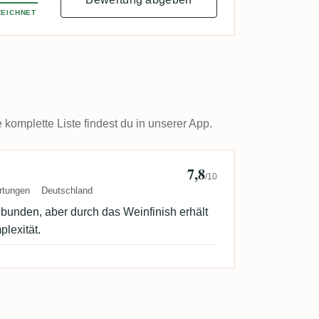
EICHNET
omplette Liste findest du in unserer App.
7,8
 Johannes
/10
rtungen
Deutschland
ebunden, aber durch das Weinfinish erhält
lexität.