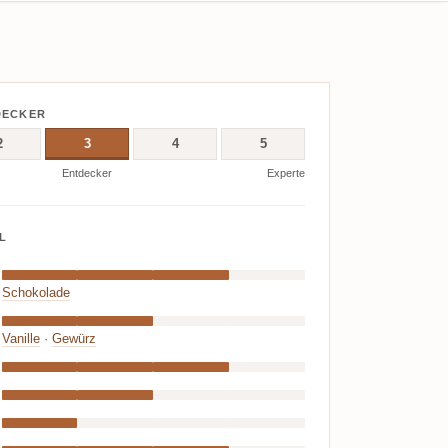
DECKER
2
3
4
5
Entdecker
Experte
L
Schokolade
Vanille
·
Gewürz