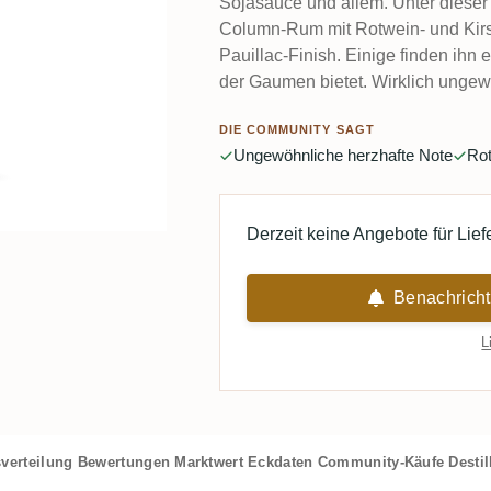
Sojasauce und allem. Unter dieser
Column-Rum mit Rotwein- und Kirsc
Pauillac-Finish. Einige finden ihn
der Gaumen bietet. Wirklich ungew
DIE COMMUNITY SAGT
Ungewöhnliche herzhafte Note
Rot
Derzeit keine Angebote für Lie
Benachricht
L
verteilung
Bewertungen
Marktwert
Eckdaten
Community-Käufe
Destil