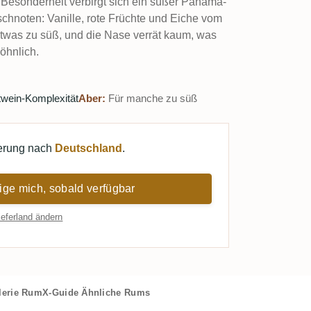
 Besonderheit verbirgt sich ein süßer Panama-
hnoten: Vanille, rote Früchte und Eiche vom
 etwas zu süß, und die Nase verrät kaum, was
öhnlich.
wein-Komplexität
Aber:
Für manche zu süß
ferung nach
Deutschland
.
ige mich, sobald verfügbar
ieferland ändern
lerie
RumX-Guide
Ähnliche Rums