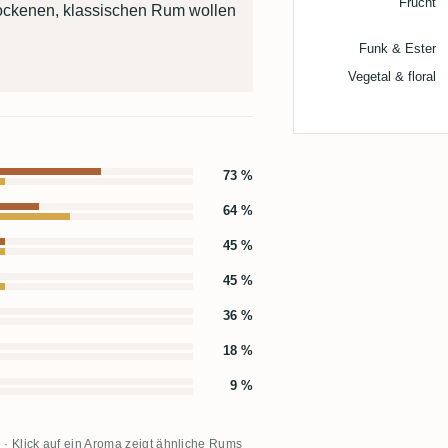
Frucht
rockenen, klassischen Rum wollen
Funk & Ester
Vegetal & floral
73 %
64 %
45 %
45 %
36 %
18 %
9 %
 · Klick auf ein Aroma zeigt ähnliche Rums