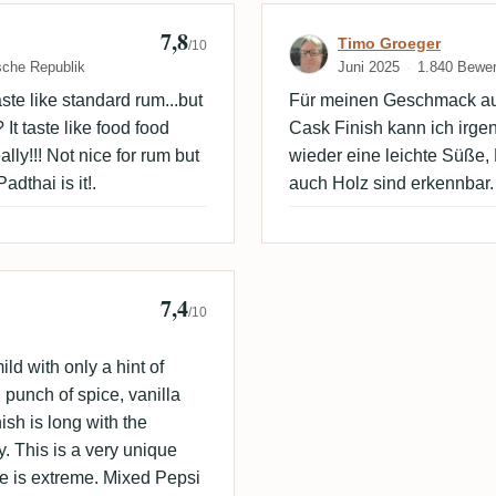
7,8
cek
Bewertung von 
Timo Groeger
/10
sche Republik
Juni 2025
1.840 Bewe
taste like standard rum...but
Für meinen Geschmack auc
It taste like food food
Cask Finish kann ich irge
lly!!! Not nice for rum but
wieder eine leichte Süße,
dthai is it!.
auch Holz sind erkennbar.
7,4
/10
ld with only a hint of
 punch of spice, vanilla
sh is long with the
. This is a very unique
e is extreme. Mixed Pepsi