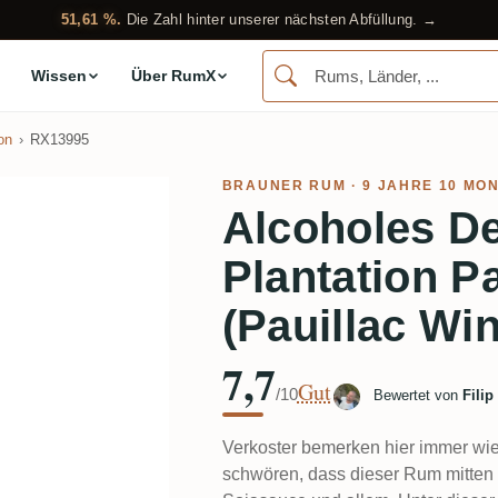
51,61 %.
Die Zahl hinter unserer nächsten Abfüllung. →
Wissen
Über RumX
on
RX13995
BRAUNER RUM
· 9 JAHRE 10 MON
Alcoholes De
Plantation 
(Pauillac Wi
7,7
Gut
/10
Bewertet von
Filip
Verkoster bemerken hier immer wie
schwören, dass dieser Rum mitten i