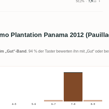
7,9
50,2%
/10
tmo Plantation Panama 2012 (Pauilla
t im „Gut“-Band
. 94 % der Taster bewerten ihn mit „Gut“ oder be
4–5
5–6
6–7
7–8
8–9