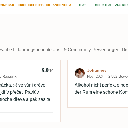
RINKBAR
DURCHSCHNITTLICH
ANGENEHM
GUT
SEHR GUT
AUSGEZ
ählte Erfahrungsberichte aus 19 Community-Bewertungen. Die k
8,0
la
Bewertung von
Johannes
/10
e Republik
Nov. 2024
2.852 Bewe
čka. :-) ve vůni drěvo,
Alkohol nicht perfekt eing
jdřív přečetl Pavlův
der Rum eine schöne Komp
 trocha dřeva a pak zas ta