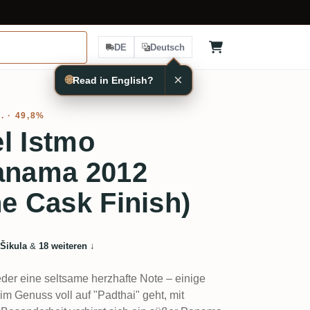
DE
Deutsch
×
🌐
Read in English?
. · 49,8%
l Istmo
Panama 2012
ne Cask Finish)
 Šikula
&
18 weiteren
↓
der eine seltsame herzhafte Note – einige
m Genuss voll auf "Padthai" geht, mit