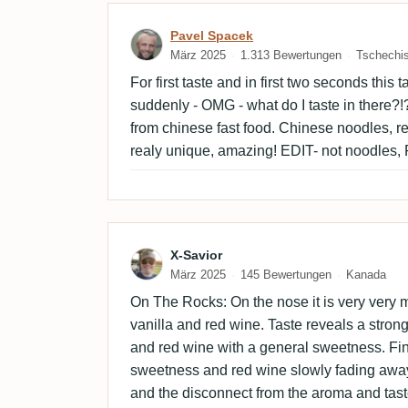
Bewertung von Pavel Spa
Pavel Spacek
März 2025
1.313 Bewertungen
Tschechi
For first taste and in first two seconds this 
suddenly - OMG - what do I taste in there?!? 
from chinese fast food. Chinese noodles, rea
realy unique, amazing! EDIT- not noodles, Pa
Bewertung von X-Savior
X-Savior
März 2025
145 Bewertungen
Kanada
On The Rocks: On the nose it is very very mi
vanilla and red wine. Taste reveals a strong
and red wine with a general sweetness. Fini
sweetness and red wine slowly fading away
and the disconnect from the aroma and tast