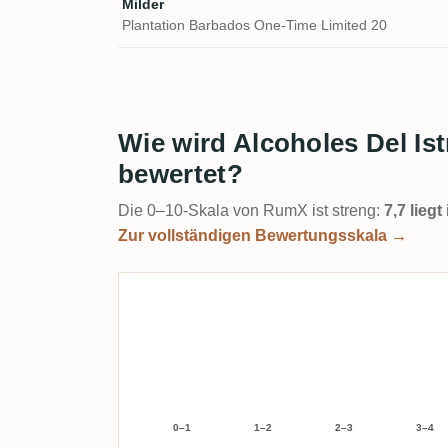
Milder
Plantation Barbados One-Time Limited 20
Wie wird Alcoholes Del Is
bewertet?
Die 0–10-Skala von RumX ist streng:
7,7 lieg
Zur vollständigen Bewertungsskala →
0–1
1–2
2–3
3–4