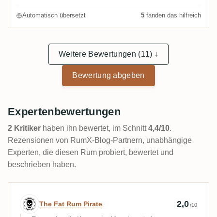
Automatisch übersetzt
5
fanden das hilfreich
Weitere Bewertungen (11) ↓
Bewertung abgeben
Expertenbewertungen
2 Kritiker
haben ihn bewertet, im Schnitt
4,4/10
.
Rezensionen von RumX-Blog-Partnern, unabhängige
Experten, die diesen Rum probiert, bewertet und
beschrieben haben.
Expertenbewertung von The Fat Rum Pira
2,0
The Fat Rum Pirate
/10