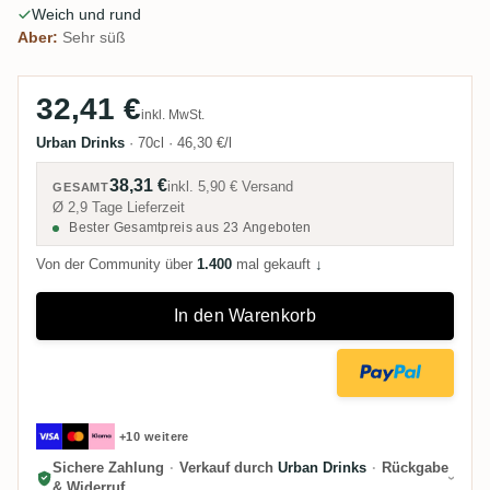
Weich und rund
wollen.
Aber:
Sehr süß
32,41 €
inkl. MwSt.
Urban Drinks
·
70cl
·
46,30 €/l
38,31 €
inkl.
5,90 €
Versand
GESAMT
Ø 2,9 Tage Lieferzeit
Bester Gesamtpreis aus 23 Angeboten
Von der Community über
1.400
mal gekauft
↓
In den Warenkorb
+10 weitere
Sichere Zahlung
·
Verkauf durch
Urban Drinks
·
Rückgabe
& Widerruf