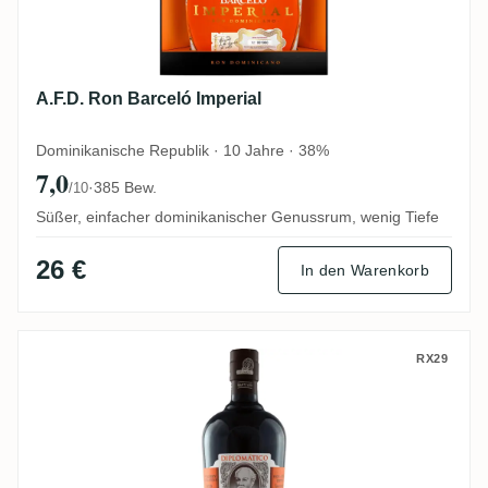
A.F.D. Ron Barceló Imperial
Dominikanische Republik · 10 Jahre · 38%
7,0
·
385 Bew.
/10
Süßer, einfacher dominikanischer Genussrum, wenig Tiefe
26 €
In den Warenkorb
Botucal Mantuano
RX29