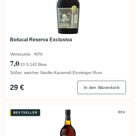
Botucal Reserva Exclusiva
Venezuela · 40%
7,0
·
3.142 Bew.
/10
Süßer, weicher Vanille-Karamell-Einsteiger-Rum
29 €
In den Warenkorb
Ron Zacapa Sistema Solera 23
RX4
BESTSELLER