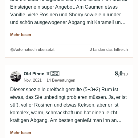
Einsteiger ein super Angebot. Am Gaumen etwas
Vanille, viele Rosinen und Sherry sowie ein runder
und schön ausgewogener Abgang mit Karamell und
Sherry.
Mehr lesen
Automatisch übersetzt
3
fanden das hilfreich
8,0
Bewertung von Old Pirate 🏴‍☠️🇨🇿
Old Pirate 🏴‍☠️🇨🇿
/10
Nov. 2021
14 Bewertungen
Dieser spezielle dreifach gereifte (5+3+2) Rum ist
etwas, das Sie unbedingt probieren müssen. Ja, er ist
süß, voller Rosinen und etwas Keksen, aber er ist
komplex, warm, schmackhaft und hat einen leicht
kräftigen Abgang. Am besten genießt man ihn an
kalten Abenden nach harter Arbeit, mit den Füßen auf
Mehr lesen
dem Tisch und einer guten Zigarre :-)