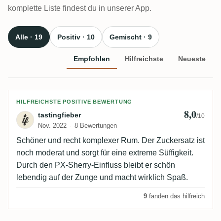
komplette Liste findest du in unserer App.
Alle · 19
Positiv · 10
Gemischt · 9
Empfohlen
Hilfreichste
Neueste
Bewertung von tastingfieber
HILFREICHSTE POSITIVE BEWERTUNG
8,0
tastingfieber
/10
Nov. 2022
8 Bewertungen
Schöner und recht komplexer Rum. Der Zuckersatz ist
noch moderat und sorgt für eine extreme Süffigkeit.
Durch den PX-Sherry-Einfluss bleibt er schön
lebendig auf der Zunge und macht wirklich Spaß.
9
fanden das hilfreich