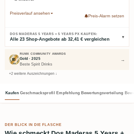
Preisverlauf ansehen
Preis-Alarm setzen
DOS MADERAS 5 YEARS + 5 YEARS PX KAUFEN:
Alle 23 Shop-Angebote ab 32,41 € vergleichen
RUMX COMMUNITY AWARDS
Gold · 2025
→
Beste Spirit Drinks
+2 weitere Auszeichnungen ↓
Kaufen
Geschmacksprofil
Empfehlung
Bewertungsverteilung
Bewe
DER BLICK IN DIE FLASCHE
Wie schmeckt Dos Maderas 5 Years +