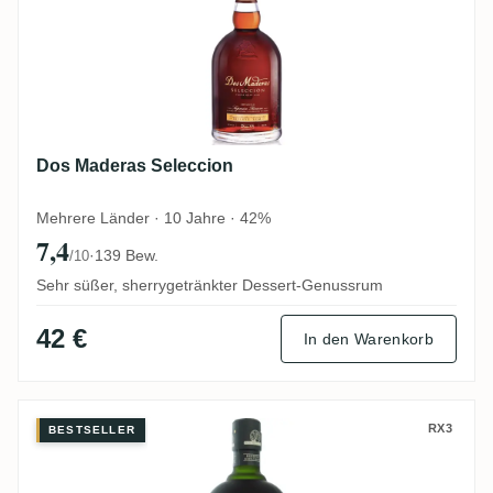
Dos Maderas Seleccion
Mehrere Länder · 10 Jahre · 42%
7,4
·
139 Bew.
/10
Sehr süßer, sherrygetränkter Dessert-Genussrum
42 €
In den Warenkorb
Botucal Reserva Exclusiva
RX3
BESTSELLER