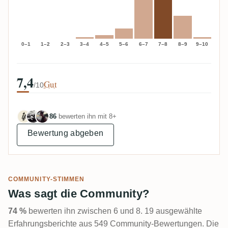
0–1
1–2
2–3
3–4
4–5
5–6
6–7
7–8
8–9
9–10
7,4
Gut
/10
86
bewerten ihn mit 8+
Bewertung abgeben
COMMUNITY-STIMMEN
Was sagt die Community?
74 %
bewerten ihn zwischen 6 und 8. 19 ausgewählte
Erfahrungsberichte aus 549 Community-Bewertungen. Die