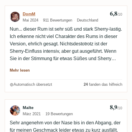
6,8
Bewertung von DomM
DomM
/10
Mai 2024
911 Bewertungen
Deutschland
Nun... dieser Rum ist sehr süß und stark Sherry-lastig.
Ich erkenne nicht viel Charakter des Rums in dieser
Version, ehrlich gesagt. Nichtsdestotrotz ist der
Sherry-Einfluss intensiv, aber gut ausgeführt. Wenn
Sie in der Stimmung für etwas Süßes und Sherry
sind, ist dies besser als einige "hochgeschätzte"
Mehr lesen
Sherry-(finished) Single Casks, bei denen die
Enttäuschung über einen überwältigenden Sherry-
Automatisch übersetzt
24
fanden das hilfreich
Einfluss, der die zugrunde liegende Spirituose
überdeckt, die dominierende Erfahrung ist. Hier
bekommen Sie das, was Sie erwarten würden. Nicht
8,9
Bewertung von Malte
Malte
/10
mehr, aber auch nicht weniger.
März 2021
19 Bewertungen
Sehr angenehm von der Nase bis in den Abgang, der
für meinen Geschmack leider etwas zu kurz ausfällt.