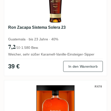
Ron Zacapa Sistema Solera 23
Guatemala · bis 23 Jahre · 40%
7,2
·
1.580 Bew.
/10
Weicher, sehr süßer Karamell-Vanille-Einsteiger-Sipper
39 €
In den Warenkorb
A.F.D. Ron Barceló Imperial
RX78