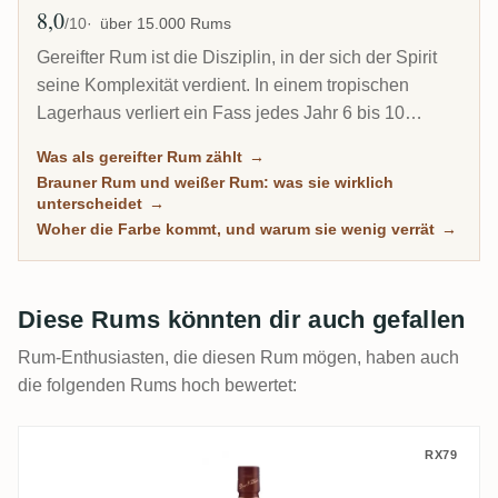
8,0
Ø Bewertung
/10
über 15.000 Rums
Gereifter Rum ist die Disziplin, in der sich der Spirit
seine Komplexität verdient. In einem tropischen
Lagerhaus verliert ein Fass jedes Jahr 6 bis 10
Prozent seines Inhalts durch Verdunstung. Deshalb
Was als gereifter Rum zählt
→
kann ein 8-jähriger Karibik-Rum tiefer schmecken als
Brauner Rum und weißer Rum: was sie wirklich
ein 20-jähriger Scotch. Diese Übersicht versammelt
unterscheidet
→
jeden Rum auf RumX, der echte Zeit im Holz
Woher die Farbe kommt, und warum sie wenig verrät
→
verbracht hat, mit Community-Bewertungen, die
wirklich reife Rums von bloß dunklen trennen.
Diese Rums könnten dir auch gefallen
Rum-Enthusiasten, die diesen Rum mögen, haben auch
die folgenden Rums hoch bewertet:
Dos Maderas Seleccion
RX79