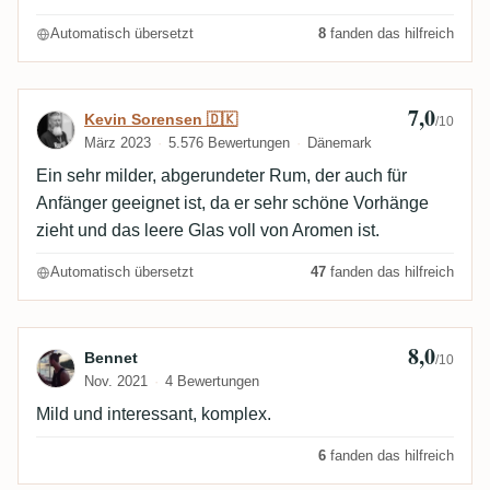
Automatisch übersetzt
8
fanden das hilfreich
7,0
Bewertung von Kevin Sorensen 🇩🇰
Kevin Sorensen 🇩🇰
/10
März 2023
5.576 Bewertungen
Dänemark
Ein sehr milder, abgerundeter Rum, der auch für
Anfänger geeignet ist, da er sehr schöne Vorhänge
zieht und das leere Glas voll von Aromen ist.
Automatisch übersetzt
47
fanden das hilfreich
8,0
Bewertung von Bennet
Bennet
/10
Nov. 2021
4 Bewertungen
Mild und interessant, komplex.
6
fanden das hilfreich