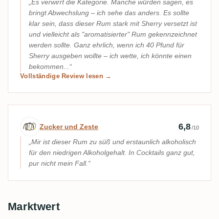
Es verwirrt die Kategorie. Manche würden sagen, es
bringt Abwechslung – ich sehe das anders. Es sollte
klar sein, dass dieser Rum stark mit Sherry versetzt ist
und vielleicht als "aromatisierter" Rum gekennzeichnet
werden sollte. Ganz ehrlich, wenn ich 40 Pfund für
Sherry ausgeben wollte – ich wette, ich könnte einen
bekommen...
Vollständige Review lesen →
Expertenbewertung von Zucker und Zest
6,8
Zucker und Zeste
/10
Mir ist dieser Rum zu süß und erstaunlich alkoholisch
für den niedrigen Alkoholgehalt. In Cocktails ganz gut,
pur nicht mein Fall.
Marktwert