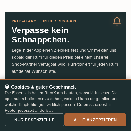
PREISALARME · IN DER RUMX-APP
Verpasse kein
Schnäppchen.
Lege in der App einen Zielpreis fest und wir melden uns,
sobald der Rum für diesen Preis bei einem unserer
Shop-Partner verfügbar wird. Funktioniert für jeden Rum
auf deiner Wunschliste.
🥃 Cookies & guter Geschmack
App Store
LADEN IM
Die Essentials halten RumX am Laufen, sonst lädt nichts. Die
optionalen helfen mir zu sehen, welche Rums dir gefallen und
Google Play
JETZT BEI
welche Empfehlungen wirklich passen. Du entscheidest, im
★ 4,8/5
im App Store & Play Store
Footer jederzeit änderbar.
NUR ESSENZIELLE
ALLE AKZEPTIEREN