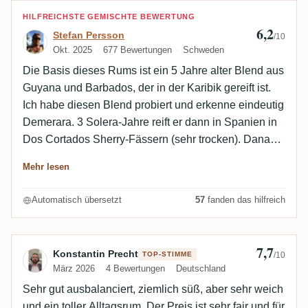
Bewertung von Stefan Persson
HILFREICHSTE GEMISCHTE BEWERTUNG
6,2
Stefan Persson
/10
Okt. 2025
677 Bewertungen
Schweden
Die Basis dieses Rums ist ein 5 Jahre alter Blend aus
Guyana und Barbados, der in der Karibik gereift ist.
Ich habe diesen Blend probiert und erkenne eindeutig
Demerara. 3 Solera-Jahre reift er dann in Spanien in
Dos Cortados Sherry-Fässern (sehr trocken). Danach
reift er für 2 weitere Solera-Jahre in ehemaligen PX-
Mehr lesen
Sherry-Fässern (sehr süß), und ich habe auch
gelesen, dass sie ein wenig PX-Sherry hinzufügen
Automatisch übersetzt
57
fanden das hilfreich
(unbestätigt). Diese zwei Jahre und die eventuell
hinzugefügten Aromen verleihen ihm einen deutlich
süßen Sherry-Geschmack, den ich nicht schätze.
7,7
Bewertung von Konstantin Precht
Konstantin Precht
TOP-STIMME
/10
März 2026
4 Bewertungen
Deutschland
Sehr gut ausbalanciert, ziemlich süß, aber sehr weich
und ein toller Alltagsrum. Der Preis ist sehr fair und für