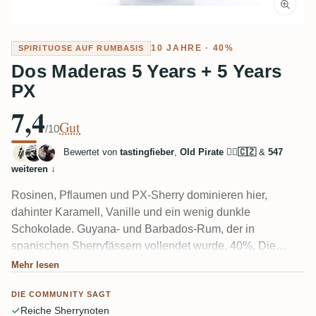
10 JAHRE · 40%
SPIRITUOSE AUF RUMBASIS
Dos Maderas 5 Years + 5 Years
PX
7,4
Gut
/10
Bewertet von
tastingfieber
,
Old Pirate 🏴‍☠️🇨🇿
&
547
weiteren
↓
Rosinen, Pflaumen und PX-Sherry dominieren hier,
dahinter Karamell, Vanille und ein wenig dunkle
Schokolade. Guyana- und Barbados-Rum, der in
spanischen Sherryfässern vollendet wurde, 40%. Die
meisten finden ihn sehr süß und rund – toll zu Dessert
Mehr lesen
oder Zigarre. Einige schmecken mehr Sherry als Rum, und
DIE COMMUNITY SAGT
mehrere vermuten Zuckerzusatz. Trennt Einsteiger (die ihn
Reiche Sherrynoten
lieben) von Enthusiasten, die mehr Spirituosencharakter