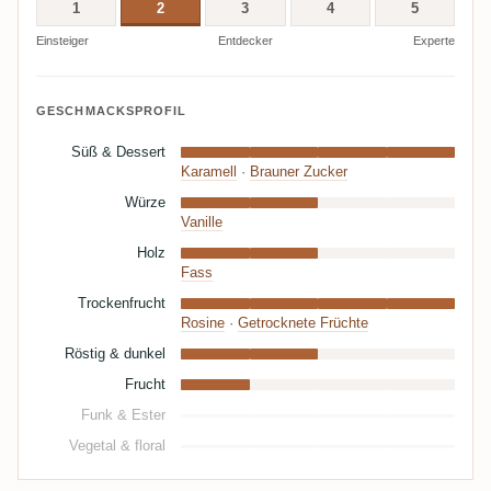
1
2
3
4
5
Einsteiger
Entdecker
Experte
GESCHMACKSPROFIL
Süß & Dessert
Karamell
·
Brauner Zucker
Würze
Vanille
Holz
Fass
Trockenfrucht
Rosine
·
Getrocknete Früchte
Röstig & dunkel
Frucht
Funk & Ester
Vegetal & floral