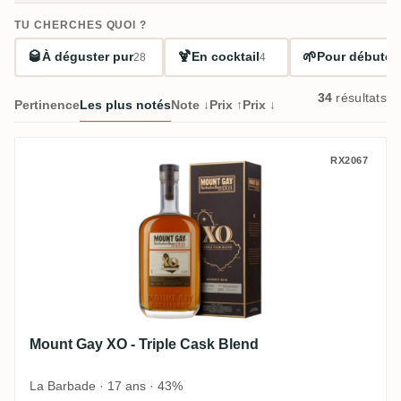
TU CHERCHES QUOI ?
🥃
🍹
🌱
À déguster pur
En cocktail
Pour débuter
28
4
34
résultats
Pertinence
Les plus notés
Note ↓
Prix ↑
Prix ↓
Mount Gay XO - Triple Cask Blend
RX2067
Mount Gay XO - Triple Cask Blend
La Barbade · 17 ans · 43%