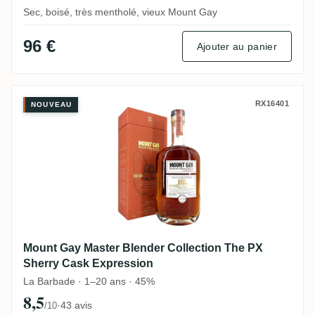
Sec, boisé, très mentholé, vieux Mount Gay
96 €
Ajouter au panier
Mount Gay Master Blender Collection The
RX16401
NOUVEAU
Mount Gay Master Blender Collection The PX
Sherry Cask Expression
La Barbade · 1–20 ans · 45%
8,5
·
43 avis
/10