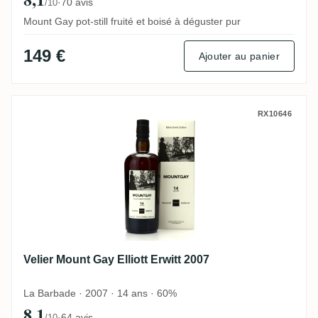
·
70 avis
/10
Mount Gay pot-still fruité et boisé à déguster pur
149 €
Ajouter au panier
Velier Mount Gay Elliott Erwitt 2007
RX10646
Velier Mount Gay Elliott Erwitt 2007
La Barbade · 2007 · 14 ans · 60%
8,1
·
64 avis
/10