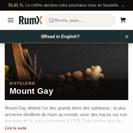
51,61 %.
Le chiffre derrière notre prochaine mise en bouteille. →
Rhums, pays, ...
×
Acheter du rhum
Pays
Barbados
Mount Gay
🌐
Read in English?
DISTILLERIE
Mount Gay
Mount Gay détient l'un des grands titres des spiritueux : la plus
ancienne distillerie de rhum au monde, avec des traces sur son
domaine de St. Lucy remontant à 1703. Trois siècles plus tard,
elle reste la référence du rhum barbadien classique, de l'Eclipse
Lire la suite