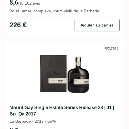
8,6
·
102 avis
/10
Boisé, amer, complexe, rhum vieilli de la Barbade
226 €
Ajouter au panier
Mount Gay Single Estate Series Release 2
RX17555
Mount Gay Single Estate Series Release 23 | 01 |
Bn_Qa 2017
La Barbade · 2017 · 55%