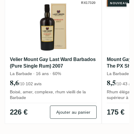
Velier Mount Gay Last Ward Barbados (Pu
Mount Ga
RX17320
NOUVEAU
Velier Mount Gay Last Ward Barbados
Mount Gay M
(Pure Single Rum) 2007
The PX She
La Barbade · 16 ans · 60%
La Barbade · 
8,6
8,5
·
102 avis
·
43 av
/10
/10
Boisé, amer, complexe, rhum vieilli de la
Rhum élégant v
Barbade
supérieur à l
226 €
175 €
Ajouter au panier