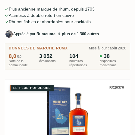
du quotidien au XO raffiné.
Plus ancienne marque de rhum, depuis 1703
Alambics à double retort en cuivre
Rhums fiables et abordables pour cocktails
Apprécié par
Rumeumel
&
plus de 1 300 autres
DONNÉES DE MARCHÉ RUMX
Mise à jour : août 2026
8,0
3 052
104
38
/10
Note de la
évaluations
bouteilles
disponibles
communauté
répertoriées
maintenant
Mount Gay Exceptionally Aged 2
RX26376
LE PLUS POPULAIRE