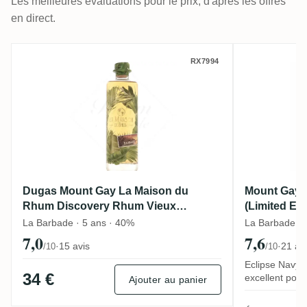
Les meilleures évaluations pour le prix, d'après les offres
en direct.
Dugas Mount Gay La Maison du Rhum Dis
Mount Ga
RX7994
Dugas Mount Gay La Maison du
Mount Gay E
Rhum Discovery Rhum Vieux
(Limited Edi
Barbade
La Barbade · 5 ans · 40%
La Barbade ·
7,0
7,6
·
15 avis
·
21 av
/10
/10
Eclipse Navy S
34 €
excellent pour
Ajouter au panier