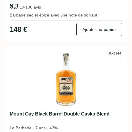
8,3
·
106 avis
/10
Barbade sec et épicé avec une note de solvant
148 €
Ajouter au panier
Mount Gay Black Barrel Double Casks Bl
RX3944
Mount Gay Black Barrel Double Casks Blend
La Barbade · 7 ans · 43%