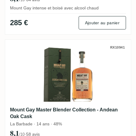
Mount Gay intense et boisé avec alcool chaud
285 €
Ajouter au panier
Mount Gay Master Blender Collection - A
RX10941
Mount Gay Master Blender Collection - Andean
Oak Cask
La Barbade · 14 ans · 48%
8,1
·
58 avis
/10