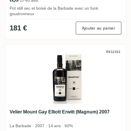
·
40 avis
/10
Pot still sec et boisé de la Barbade avec un funk
goudronneux
181 €
Ajouter au panier
Velier Mount Gay Elliott Erwitt (Magnum) 
RX12152
Velier Mount Gay Elliott Erwitt (Magnum) 2007
La Barbade · 2007 · 14 ans · 60%