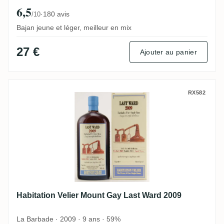
6,5
·
180 avis
/10
Bajan jeune et léger, meilleur en mix
27 €
Ajouter au panier
Habitation Velier Mount Gay Last Ward 20
RX582
Habitation Velier Mount Gay Last Ward 2009
La Barbade · 2009 · 9 ans · 59%