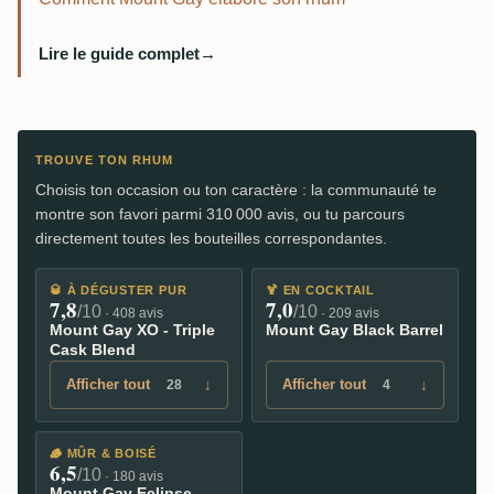
Lire le guide complet
→
TROUVE TON RHUM
Choisis ton occasion ou ton caractère : la communauté te
montre son favori parmi 310 000 avis, ou tu parcours
directement toutes les bouteilles correspondantes.
🥃
À DÉGUSTER PUR
🍹
EN COCKTAIL
7,8
7,0
/10
/10
· 408 avis
· 209 avis
Mount Gay XO - Triple
Mount Gay Black Barrel
Cask Blend
Afficher tout
↓
Afficher tout
↓
28
4
🪵
MÛR & BOISÉ
6,5
/10
· 180 avis
Mount Gay Eclipse