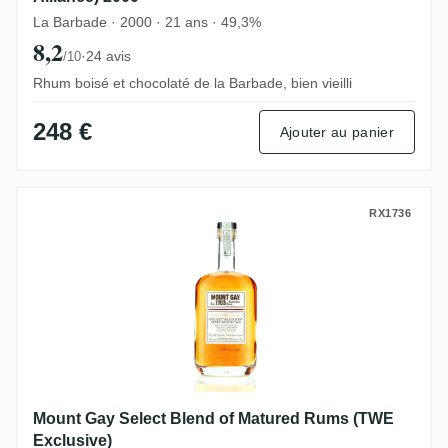
La Barbade · 2000 · 21 ans · 49,3%
8,2
·
24 avis
/10
Rhum boisé et chocolaté de la Barbade, bien vieilli
248 €
Ajouter au panier
Mount Gay Select Blend of Matured Rums
RX1736
Mount Gay Select Blend of Matured Rums (TWE
Exclusive)