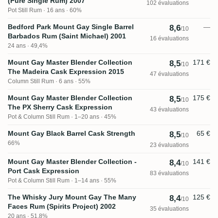
(Pure Single Rum) 2007
102 évaluations
Pot Still Rum
16 ans · 60%
Bedford Park Mount Gay Single Barrel
—
8,6
/10
Barbados Rum (Saint Michael) 2001
16 évaluations
24 ans · 49,4%
Mount Gay Master Blender Collection
171 €
8,5
/10
The Madeira Cask Expression 2015
47 évaluations
Column Still Rum
6 ans · 55%
Mount Gay Master Blender Collection
175 €
8,5
/10
The PX Sherry Cask Expression
43 évaluations
Pot & Column Still Rum
1–20 ans · 45%
Mount Gay Black Barrel Cask Strength
65 €
8,5
/10
66%
23 évaluations
Mount Gay Master Blender Collection -
141 €
8,4
/10
Port Cask Expression
83 évaluations
Pot & Column Still Rum
1–14 ans · 55%
The Whisky Jury Mount Gay The Many
125 €
8,4
/10
Faces Rum (Spirits Project) 2002
35 évaluations
20 ans · 51,8%