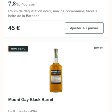
7,8
·
408 avis
/10
Rhum de dégustation doux, noix de coco-vanille, facile à
boire de la Barbade
45 €
Ajouter au panier
Mount Gay Black Barrel
RX132
NOUVEAU
Mount Gay Black Barrel
La Barbade · 43%