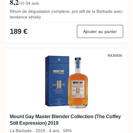
8,2
·
34 avis
/10
Rhum de dégustation complexe, pot still de la Barbade avec
tendance whisky
189 €
Ajouter au panier
Mount Gay Master Blender Collection (The
RX20836
Mount Gay Master Blender Collection (The Coffey
Still Expression) 2019
La Barbade · 2019 · 4 ans · 58%