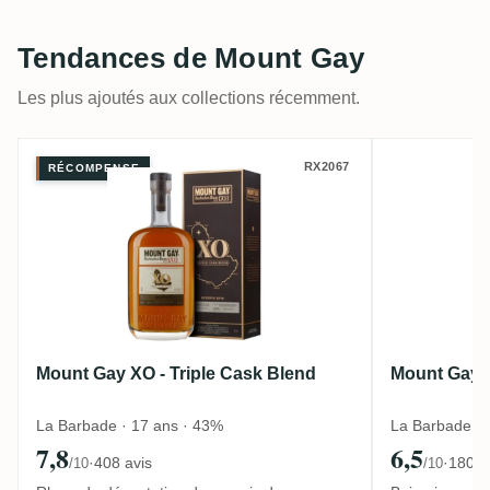
Tendances de Mount Gay
Les plus ajoutés aux collections récemment.
Mount Gay XO - Triple Cask Blend
Mount Ga
RX2067
RÉCOMPENSE
Mount Gay XO - Triple Cask Blend
Mount Gay 
La Barbade · 17 ans · 43%
La Barbade · 
7,8
6,5
·
408 avis
·
180 a
/10
/10