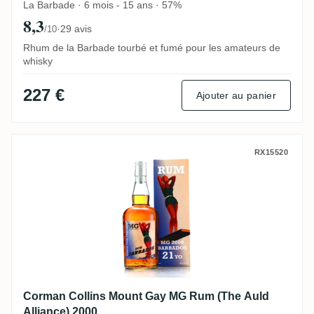
La Barbade · 6 mois - 15 ans · 57%
8,3
·
29 avis
/10
Rhum de la Barbade tourbé et fumé pour les amateurs de
whisky
227 €
Ajouter au panier
Corman Collins Mount Gay MG Rum (The A
RX15520
Corman Collins Mount Gay MG Rum (The Auld
Alliance) 2000