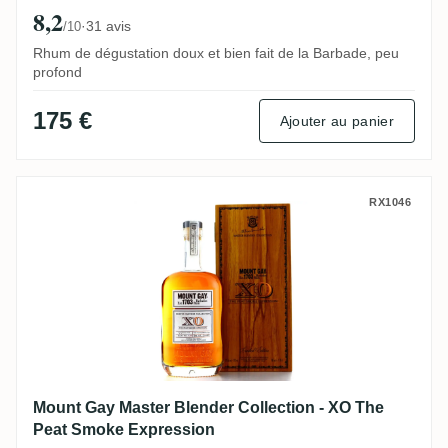
8,2
·
31 avis
/10
Rhum de dégustation doux et bien fait de la Barbade, peu
profond
175 €
Ajouter au panier
Mount Gay Master Blender Collection - X
RX1046
Mount Gay Master Blender Collection - XO The
Peat Smoke Expression