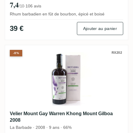
7,4
·
106 avis
/10
Rhum barbadien en fût de bourbon, épicé et boisé
39 €
Ajouter au panier
Velier Mount Gay Warren Khong Mount Gi
RX202
-8%
Velier Mount Gay Warren Khong Mount Gilboa
2008
La Barbade · 2008 · 9 ans · 66%