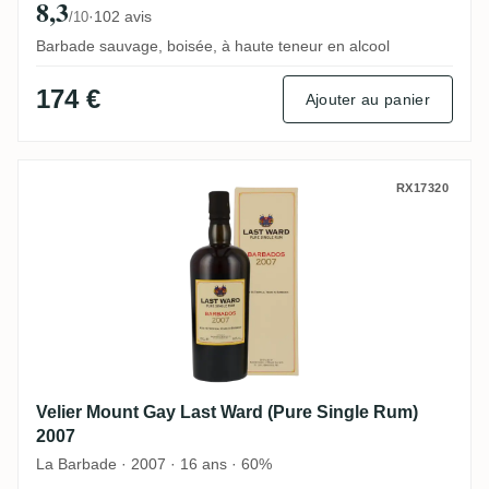
8,3
·
102 avis
/10
Barbade sauvage, boisée, à haute teneur en alcool
174 €
Ajouter au panier
Velier Mount Gay Last Ward (Pure Single
RX17320
Velier Mount Gay Last Ward (Pure Single Rum)
2007
La Barbade · 2007 · 16 ans · 60%