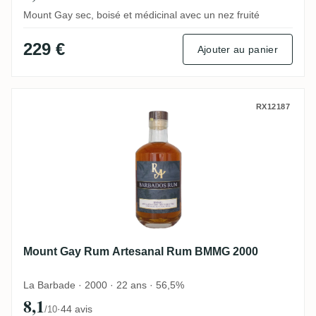
Mount Gay sec, boisé et médicinal avec un nez fruité
229 €
Ajouter au panier
Mount Gay Rum Artesanal Rum BMMG 20
RX12187
Mount Gay Rum Artesanal Rum BMMG 2000
La Barbade · 2000 · 22 ans · 56,5%
8,1
·
44 avis
/10