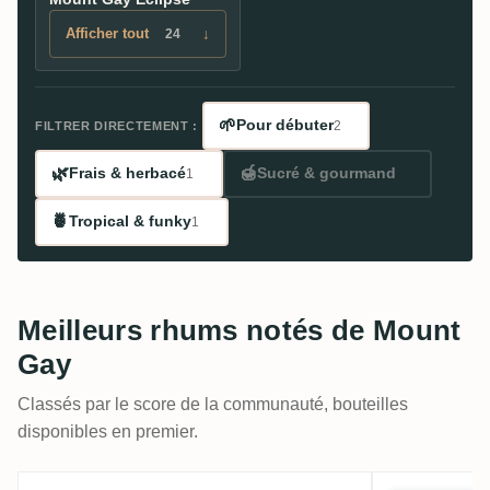
Afficher tout
↓
24
🌱
Pour débuter
FILTRER DIRECTEMENT :
2
🌿
🍯
Frais & herbacé
Sucré & gourmand
1
🍍
Tropical & funky
1
Meilleurs rhums notés de Mount
Gay
Classés par le score de la communauté, bouteilles
disponibles en premier.