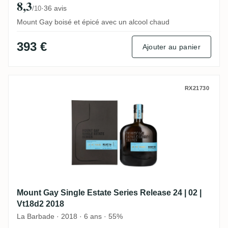
8,3
·
36 avis
/10
Mount Gay boisé et épicé avec un alcool chaud
393 €
Ajouter au panier
Mount Gay Single Estate Series Release 24
RX21730
Mount Gay Single Estate Series Release 24 | 02 |
Vt18d2 2018
La Barbade · 2018 · 6 ans · 55%