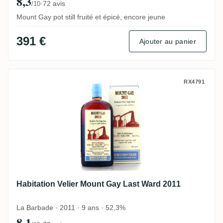
8,3
·
72 avis
/10
Mount Gay pot still fruité et épicé, encore jeune
391 €
Ajouter au panier
Habitation Velier Mount Gay Last Ward 20
RX4791
Habitation Velier Mount Gay Last Ward 2011
La Barbade · 2011 · 9 ans · 52,3%
8,1